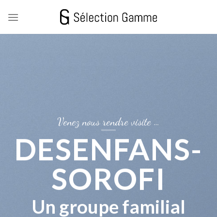
Skip
to
content
Venez nous rendre visite …
DESENFANS-
SOROFI
Un groupe familial